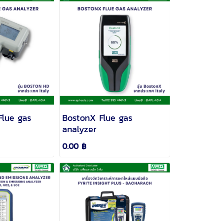
lue gas
BostonX Flue gas
analyzer
0.00 ฿