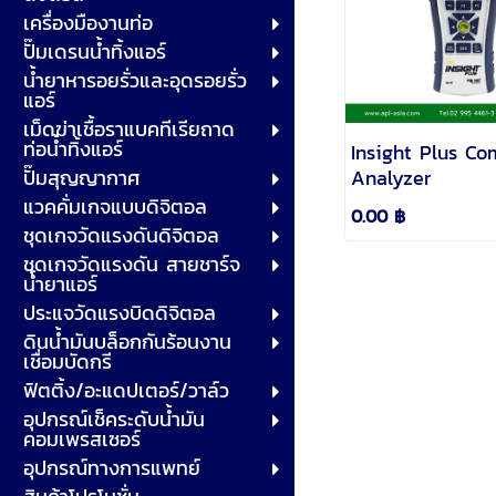
เครื่องมืองานท่อ
ปั๊มเดรนน้ำทิ้งแอร์
น้ำยาหารอยรั่วและอุดรอยรั่ว
แอร์
เม็ดฆ่าเชื้อราแบคทีเรียถาด
ท่อน้ำทิ้งแอร์
Insight Plus Co
Analyzer
ปั๊มสุญญากาศ
แวคคั่มเกจแบบดิจิตอล
0.00 ฿
ชุดเกจวัดแรงดันดิจิตอล
ชุดเกจวัดแรงดัน สายชาร์จ
น้ำยาแอร์
ประแจวัดแรงบิดดิจิตอล
ดินน้ำมันบล็อกกันร้อนงาน
เชื่อมบัดกรี
ฟิตติ้ง/อะแดปเตอร์/วาล์ว
อุปกรณ์เช็คระดับน้ำมัน
คอมเพรสเซอร์
อุปกรณ์ทางการแพทย์