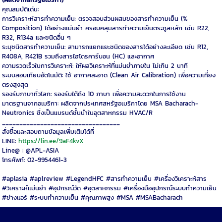
คุณสมบัติเด่น:
การวิเคราะห์สารทำความเย็น: ตรวจสอบส่วนผสมของสารทำความเย็น (%
Composition) ได้อย่างแม่นยำ ครอบคลุมสารทำความเย็นตระกูลหลัก เช่น R22,
R32, R134a และชนิดอื่น ๆ
ระบุชนิดสารทำความเย็น: สามารถแยกแยะชนิดของสารได้อย่างละเอียด เช่น R12,
R408A, R421B รวมถึงสารไฮโดรคาร์บอน (HC) และอากาศ
ความรวดเร็วในการวิเคราะห์: ให้ผลวิเคราะห์ที่แม่นยำภายใน ไม่เกิน 2 นาที
ระบบสอบเทียบอัตโนมัติ: ใช้ อากาศสะอาด (Clean Air Calibration) เพื่อความเที่ยง
ตรงสูงสุด
รองรับภาษาทั่วโลก: รองรับได้ถึง 10 ภาษา เพื่อความสะดวกในการใช้งาน
มาตรฐานจากอเมริกา: ผลิตจากประเทศสหรัฐอเมริกาโดย MSA Bacharach-
Neutronics ซึ่งเป็นแบรนด์ชั้นนำในอุตสาหกรรม HVAC/R
__________________________________
สั่งซื้อและสอบถามข้อมูลเพิ่มเติมได้ที่
LINE:
https://lin.ee/9aF4kvX
Line@ : @APL-ASIA
โทรศัพท์: 02-9954461-3
#aplasia #aplreview #LegendHFC #สารทำความเย็น #เครื่องวิเคราะห์สาร
#วิเคราะห์แม่นยำ #อุปกรณ์วัด #อุตสาหกรรม #เครื่องมืออุปกรณ์ระบบทำความเย็น
#ช่างแอร์ #ระบบทำความเย็น #คุณภาพสูง #MSA #MSABacharach