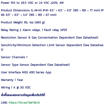
Power 19.5 to 28.5 VDC or 24 VAC ±20%; 4W
Product Dimensions (L×W×H) IP41: 6.5” × 6.5” × 3.0” (165 × 165 × 77 mm) IP
66: 6.5” × 6.5” × 3.4” (165 × 165 × 87 mm)
Product Weight 1lb, 1oz (480 g)
Relay Rating 2 Alarm relays, 1 Fault relay SPDT
Resolution Sensor & Gas Concentration Dependent (See Datasheet)
Sensitivity/Minimum Detection Limit Sensor Dependent (See Datashee
t)
Sensor Channels 1
Sensor Type Sensor Dependent (See Datasheet)
User Interface MGS 400 Series App
Warranty 1 Year
Wiring 1 A @ 30 VDC
สั่งซื้อและสอบถามข้อมูลเพิ่มเติมได้ที่
LINE:
https://lin.ee/9aF4kvX