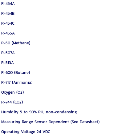
R-454A
R-454B
R-454C
R-455A
R-50 (Methane)
R-507A
R-513A
R-600 (Butane)
R-717 (Ammonia)
Oxygen (O2)
R-744 (CO2)
Humidity 5 to 90% RH, non-condensing
Measuring Range Sensor Dependent (See Datasheet)
Operating Voltage 24 VDC