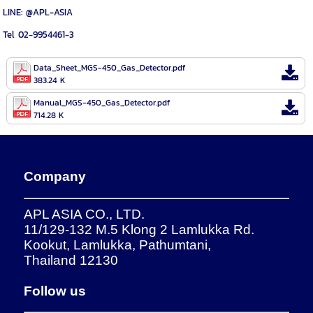
LINE: @APL-ASIA
Tel 02-9954461-3
Data_Sheet_MGS-450_Gas_Detector.pdf
383.24 K
Manual_MGS-450_Gas_Detector.pdf
714.28 K
Company
APL ASIA CO., LTD.
11/129-132 M.5 Klong 2 Lamlukka Rd.
Kookut, Lamlukka, Pathumtani,
Thailand 12130
Follow us