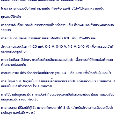
ที่ออกแบบมาเพื่อความปลอดภัยในระบบทำความเย็นและ HVAC
โดยสามารถตรวจจับก๊าซทำความเย็น ก๊าซพิษ และก๊าซไวไฟได้หลากหลายชนิด
คุณสมบัติหลัก
การตรวจจับก๊าซ: รองรับการตรวจจับก๊าซทำความเย็น ก๊าซพิษ และก๊าซไวไฟหลากหล
ายชนิด
การเชื่อมต่อ: รองรับการสื่อสารแบบ Modbus RTU ผ่าน RS-485 และ
สัญญาณแอนะล็อก (4-20 mA, 0-5 V, 0-10 V, 1-5 V, 2-10 V) เพื่อการรวมเข้ากั
บระบบควบคุมต่างๆ
การแจ้งเตือน: มีสัญญาณเตือนด้วยเสียงและแสงในตัว เพื่อการปฏิบัติตามข้อกำหนด
ด้านความปลอดภัย
ความทนทาน: มีตัวเลือกตัวเรือนที่มีมาตรฐาน IP41 หรือ IP66 เพื่อป้องกันฝุ่นและน้ำ
การบำรุงรักษา: โมดูลเซ็นเซอร์แบบปลั๊กแอนด์เพลย์ที่ปรับเทียบล่วงหน้า ช่วยให้การเป
ลี่ยนเซ็นเซอร์ทำได้รวดเร็วและง่ายดาย
การใช้งานในอุณหภูมิต่ำ: การวัดค่าที่ชดเชยอุณหภูมิเพื่อความแม่นยำในสภาพแวดล้อม
ที่มีอุณหภูมิต่ำ เช่น ห้องเย็น
การควบคุม: มีรีเลย์ที่ผู้ใช้สามารถกำหนดค่าได้ 3 ตัว (สำหรับสัญญาณเตือนระดับต่ำ
ระดับสูง และข้อผิดพลาด)