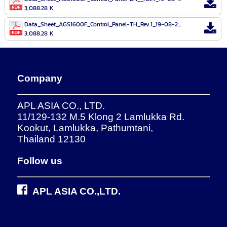
3,088.28 K
Data_Sheet_AGS1600F_Control_Panel-TH_Rev.1_19-08-21.pdf
3,088.28 K
Company
APL ASIA CO., LTD.
11/129-132 M.5 Klong 2 Lamlukka Rd.
Kookut, Lamlukka, Pathumtani,
Thailand 12130
Follow us
APL ASIA CO.,LTD.