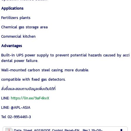
Applications
Fertilizers plants
Chemical gas storage area
Commercial kitchen
Advantages
Built-in UPS power supply to prevent potential hazards caused by acci
dental power failure.
Wall-mounted carbon steel casing, more durable.
compatible with fixed gas detectors.
สั่งซื้อและสอบถามข้อมูลเพิ่มเติมได้ที่
LINE:
https://lin.ee/9aF4kvX
LINE: @APL-ASIA
Tel 02-9954461-3
Data_Sheet_AGS1600F_Control_Panel-EN__Rev.1_19-08-21.pdf