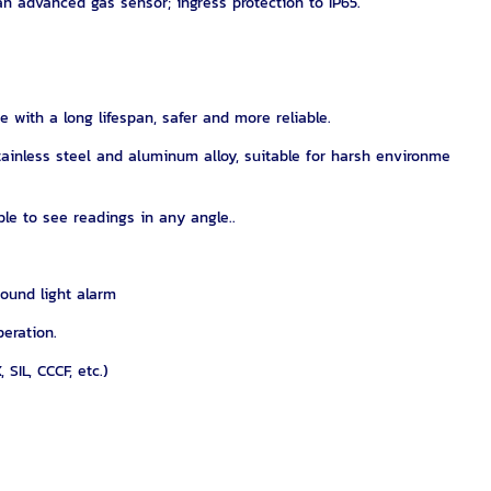
n advanced gas sensor; ingress protection to IP65.
 with a long lifespan, safer and more reliable.
tainless steel and aluminum alloy, suitable for harsh environme
le to see readings in any angle..
sound light alarm
eration.
 SIL, CCCF, etc.)