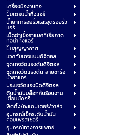
เครื่องมืองานท่อ
ปั๊มเดรนน้ำทิ้งแอร์
น้ำยาหารอยรั่วและอุดรอยรั่ว
แอร์
เม็ดฆ่าเชื้อราแบคทีเรียถาด
ท่อน้ำทิ้งแอร์
ปั๊มสุญญากาศ
แวคคั่มเกจแบบดิจิตอล
ชุดเกจวัดแรงดันดิจิตอล
ชุดเกจวัดแรงดัน สายชาร์จ
น้ำยาแอร์
ประแจวัดแรงบิดดิจิตอล
ดินน้ำมันบล็อกกันร้อนงาน
เชื่อมบัดกรี
ฟิตติ้ง/อะแดปเตอร์/วาล์ว
อุปกรณ์เช็คระดับน้ำมัน
คอมเพรสเซอร์
อุปกรณ์ทางการแพทย์