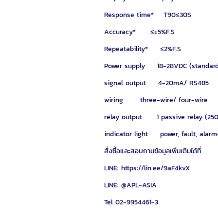
Response time* T90≤30S
Accuracy* ≤±5%F.S
Repeatability* ≤2%F.S
Power supply 18-28VDC (standar
signal output 4-20mA/ RS485
wiring three-wire/ four-wire
relay output 1 passive relay (2
indicator light power, fault, alarm
สั่งซื้อและสอบถามข้อมูลเพิ่มเติมได้ที่
LINE: https://lin.ee/9aF4kvX
LINE: @APL-ASIA
Tel 02-9954461-3