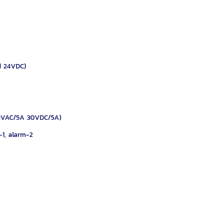
d 24VDC)
50VAC/5A 30VDC/5A)
-1, alarm-2