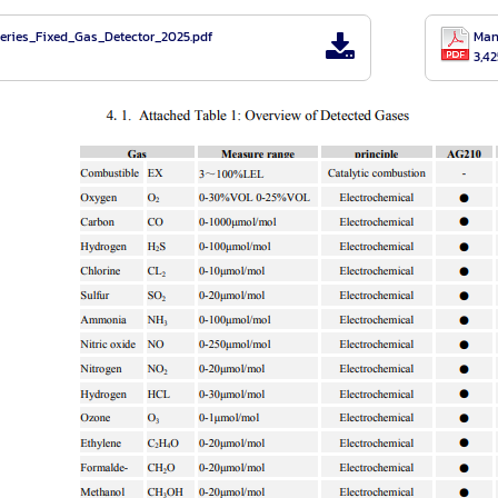
eries_Fixed_Gas_Detector_2025.pdf
Man
3,42