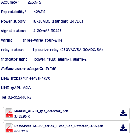
Accuracy* ≤±5%F.S
Repeatability* ≤2%F.S
Power supply 18-28VDC (standard 24VDC)
signal output 4-20mA/ RS485
wiring three-wire/ four-wire
relay output 1 passive relay (250VAC/5A 30VDC/5A)
indicator light power, fault, alarm-1, alarm-2
สั่งซื้อและสอบถามข้อมูลเพิ่มเติมได้ที่
LINE: https://lin.ee/9aF4kvX
LINE: @APL-ASIA
Tel 02-9954461-3
Manual_AG210_gas_detector_.pdf
3,425.95 K
DataSheet-AG210_series_Fixed_Gas_Detector_2025.pdf
603.20 K