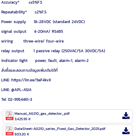
Accuracy* ≤±5%F.S
Repeatability* ≤2%F.S
Power supply 18-28VDC (standard 24VDC)
signal output 4-20mA/ RS485
wiring three-wire/ four-wire
relay output 1 passive relay (250VAC/5A 30VDC/5A)
indicator light power, fault, alarm-1, alarm-2
สั่งซื้อและสอบถามข้อมูลเพิ่มเติมได้ที่
LINE: https://lin.ee/9aF4kvX
LINE: @APL-ASIA
Tel 02-9954461-3
Manual_AG210_gas_detector_.pdf
3,425.95 K
DataSheet-AG210_series_Fixed_Gas_Detector_2025.pdf
603.20 K