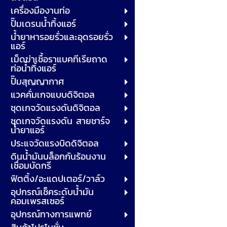
เครื่องมืองานท่อ
ปั๊มเดรนน้ำทิ้งแอร์
น้ำยาหารอยรั่วและอุดรอยรั่ว
แอร์
เม็ดฆ่าเชื้อราแบคทีเรียถาด
ท่อน้ำทิ้งแอร์
ปั๊มสุญญากาศ
แวคคั่มเกจแบบดิจิตอล
ชุดเกจวัดแรงดันดิจิตอล
ชุดเกจวัดแรงดัน สายชาร์จ
น้ำยาแอร์
ประแจวัดแรงบิดดิจิตอล
ดินน้ำมันบล็อกกันร้อนงาน
เชื่อมบัดกรี
ฟิตติ้ง/อะแดปเตอร์/วาล์ว
อุปกรณ์เช็คระดับน้ำมัน
คอมเพรสเซอร์
อุปกรณ์ทางการแพทย์